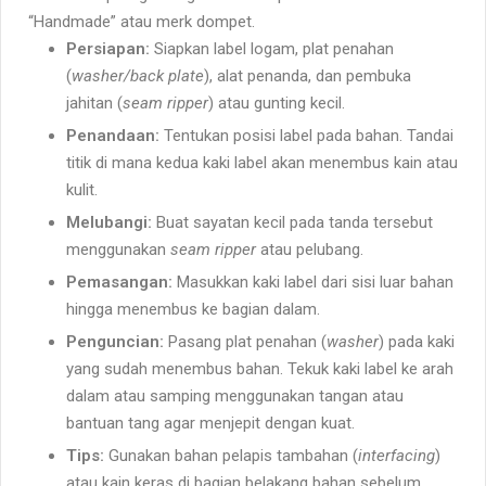
“Handmade” atau merk dompet.
Persiapan:
Siapkan label logam, plat penahan
(
washer/back plate
), alat penanda, dan pembuka
jahitan (
seam ripper
) atau gunting kecil.
Penandaan:
Tentukan posisi label pada bahan. Tandai
titik di mana kedua kaki label akan menembus kain atau
kulit.
Melubangi:
Buat sayatan kecil pada tanda tersebut
menggunakan
seam ripper
atau pelubang.
Pemasangan:
Masukkan kaki label dari sisi luar bahan
hingga menembus ke bagian dalam.
Penguncian:
Pasang plat penahan (
washer
) pada kaki
yang sudah menembus bahan. Tekuk kaki label ke arah
dalam atau samping menggunakan tangan atau
bantuan tang agar menjepit dengan kuat.
Tips:
Gunakan bahan pelapis tambahan (
interfacing
)
atau kain keras di bagian belakang bahan sebelum